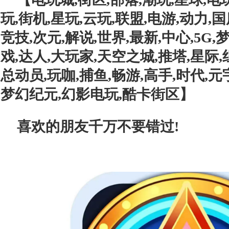
玩,街机,星玩,云玩,联盟,电游,动力,国
竞技,次元,解说,世界,最新,中心,5G,
戏,达人,大玩家,天空之城,推塔,星际,
总动员,玩咖,捕鱼,畅游,高手,时代,元
梦幻纪元,幻影电玩,酷卡街区
】
喜欢的朋友千万不要错过!