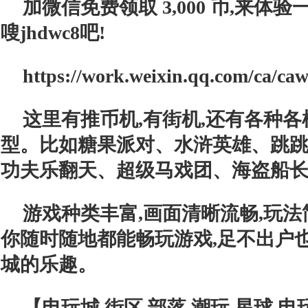
加微信免费领取
3,
000 币,来体
嗖jhdwc8
吧!
https://work.weixin.qq.com/ca/ca
这里有推币机,有街机,还有各种
型。比如糖果派对、水浒英雄、跳
功夫乐翻天、超级马戏团、海盗船
游戏种类丰富,画面清晰流畅,玩
你随时随地都能畅玩游戏,足不出户
城的乐趣。
【
电玩城,街区,部落,潮玩,星球,电玩