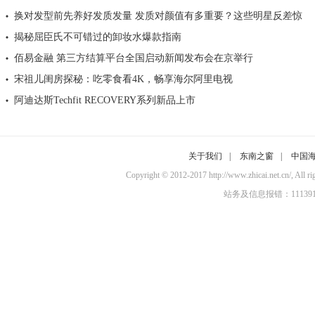
换对发型前先养好发质发量 发质对颜值有多重要？这些明星反差惊
揭秘屈臣氏不可错过的卸妆水爆款指南
佰易金融 第三方结算平台全国启动新闻发布会在京举行
宋祖儿闺房探秘：吃零食看4K，畅享海尔阿里电视
阿迪达斯Techfit RECOVERY系列新品上市
关于我们
|
东南之窗
|
中国
Copyright © 2012-2017 http://www.zhicai.
站务及信息报错：11139100