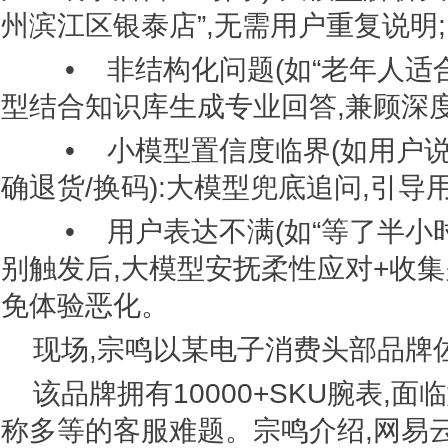
州滨江区银泰店”,无需用户重复说明;
• 非结构化问题(如“老年人适合
型结合知识库生成专业回答,兼顾深度
• 小模型置信度临界(如用户说“
确退货/换码):大模型兜底追问,引导
• 用户表达不满(如“等了半小时
别触发后,大模型安抚柔性应对+收集
免体验恶化。
现场,宗鸣以某电子消费头部品牌
该品牌拥有10000+SKU腕表,
称多等的客服难题。宗鸣介绍,网易云