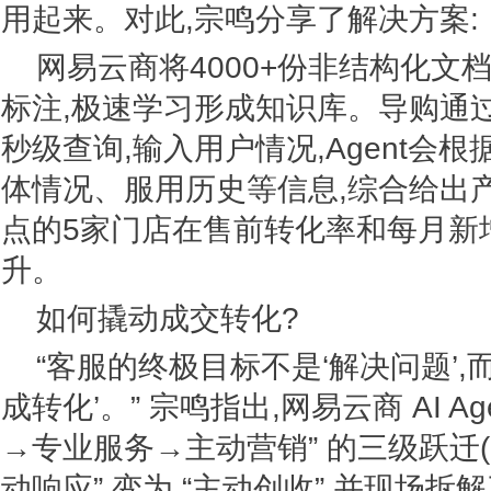
用起来。对此,宗鸣分享了解决方案:
网易云商将4000+份非结构化文档(P
标注,极速学习形成知识库。导购通过AI
秒级查询,输入用户情况,Agent会
体情况、服用历史等信息,综合给出
点的5家门店在售前转化率和每月新
升。
如何撬动成交转化?
“客服的终极目标不是‘解决问题’,
成转化’。” 宗鸣指出,网易云商 AI Ag
→专业服务→主动营销” 的三级跃迁(L1
动响应” 变为 “主动创收”,并现场