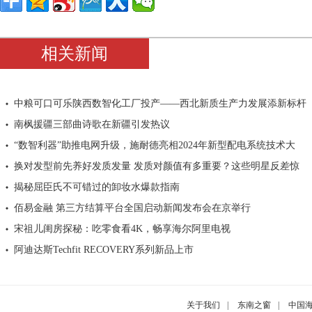
相关新闻
中粮可口可乐陕西数智化工厂投产——西北新质生产力发展添新标杆
南枫援疆三部曲诗歌在新疆引发热议
“数智利器”助推电网升级，施耐德亮相2024年新型配电系统技术大
换对发型前先养好发质发量 发质对颜值有多重要？这些明星反差惊
揭秘屈臣氏不可错过的卸妆水爆款指南
佰易金融 第三方结算平台全国启动新闻发布会在京举行
宋祖儿闺房探秘：吃零食看4K，畅享海尔阿里电视
阿迪达斯Techfit RECOVERY系列新品上市
关于我们
|
东南之窗
|
中国