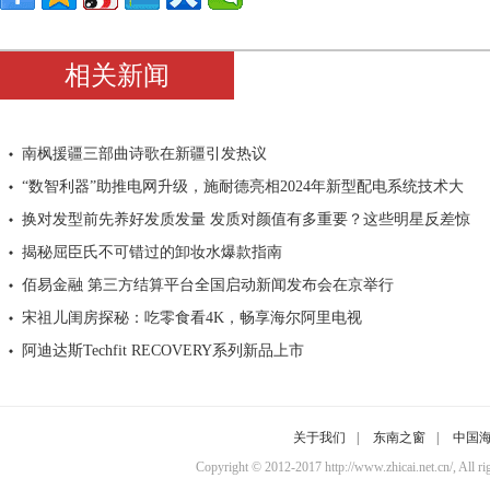
相关新闻
南枫援疆三部曲诗歌在新疆引发热议
“数智利器”助推电网升级，施耐德亮相2024年新型配电系统技术大
换对发型前先养好发质发量 发质对颜值有多重要？这些明星反差惊
揭秘屈臣氏不可错过的卸妆水爆款指南
佰易金融 第三方结算平台全国启动新闻发布会在京举行
宋祖儿闺房探秘：吃零食看4K，畅享海尔阿里电视
阿迪达斯Techfit RECOVERY系列新品上市
关于我们
|
东南之窗
|
中国
Copyright © 2012-2017 http://www.zhicai.