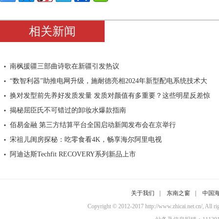
相关新闻
南枫援疆三部曲诗歌在新疆引发热议
“数智利器”助推电网升级，施耐德亮相2024年新型配电系统技术大
换对发型前先养好发质发量 发质对颜值有多重要？这些明星反差惊
揭秘屈臣氏不可错过的卸妆水爆款指南
佰易金融 第三方结算平台全国启动新闻发布会在京举行
宋祖儿闺房探秘：吃零食看4K，畅享海尔阿里电视
阿迪达斯Techfit RECOVERY系列新品上市
关于我们
|
东南之窗
|
中国
Copyright © 2012-2017 http://www.zhicai.